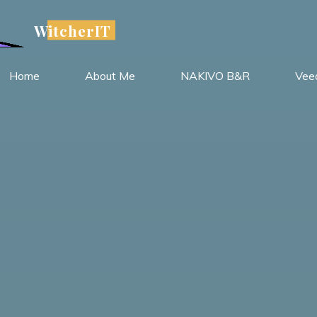
WitcherIT
Home
About Me
NAKIVO B&R
Vee