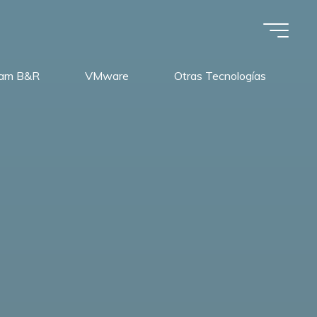
am B&R
VMware
Otras Tecnologías