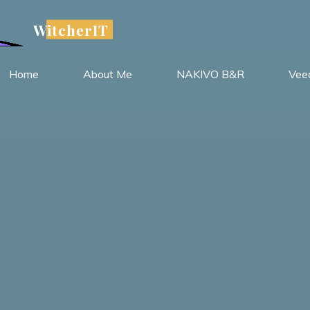
WitcherIT
Home
About Me
NAKIVO B&R
Vee