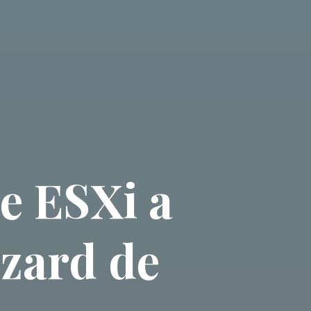
e ESXi a
zard de